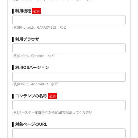
利用機種
(例)iPhone15、GARAXY S23 など
利用ブラウザ
(例)Safari、Chrome など
利用OSバージョン
(例)iOS17、Android12 など
コンテンツの名称
(例)バースデー動画等わかる範囲で記載してください
対象ページのURL