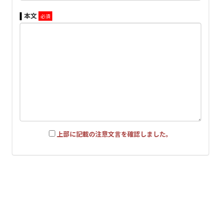
本文
当サイトについて
About Bitfan ID
利用規約
個人情報保護方針
お客さまへのお願い
お支払いについて
特定商取引法に基づく表示
推奨環境
よくあるご質問
上部に記載の注意文言を確認しました。
掲載されているすべてのコンテンツ
(記事、画像、音声データ、映像データ等)の無断転載を禁じ
ます。
© 2026 STARDUST PROMOTION, INC. Powered by
SKIYAKI Inc.