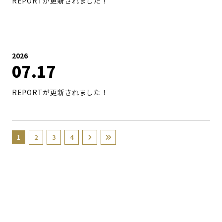
REPORTが更新されました！
当サイトについて
About Bitfan ID
利用規約
個人情報保護方針
2026
お客さまへのお願い
お支払いについて
07
17
特定商取引法に基づく表示
推奨環境
REPORTが更新されました！
よくあるご質問
1
2
3
4
掲載されているすべてのコンテンツ
(記事、画像、音声データ、映像データ等)の無断転載を禁じ
ます。
© 2026 STARDUST PROMOTION, INC. Powered by
SKIYAKI Inc.