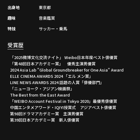
出身地
東京都
趣味
音楽鑑賞
特技
サッカー・乗馬
受賞歴
「2025微博文化交流ナイト」 Weibo日本年度ベスト俳優賞
「第48回日本アカデミー賞」 優秀主演男優賞
2024 Asia Lab "Global Groundbreaker for One Asia" Award
ELLE CINEMA AWARDS 2024 「エル メン賞」
LINE NEWS AWARDS 2024 話題の人賞「俳優部門」
利用規約
個人情報保護方針
「ニューヨーク・アジアン映画祭」
お客さまへのお願い
推奨環境
The Best from the East Award
「WEIBO Account Festival in Tokyo 2020」最優秀俳優賞
中国エンタメアワード・IQIYI授賞式 アジアベスト俳優賞
第98回ドラマアカデミー賞 主演男優賞
第39回日本アカデミー賞 新人俳優賞
掲載されているすべてのコンテンツ
(記事、画像、音声データ、映像データ等)の無断転載を禁じ
ます。