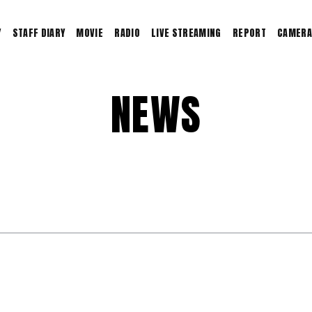
Y
STAFF DIARY
MOVIE
RADIO
LIVE STREAMING
REPORT
CAMERA
MAKING
KENTO'S LOG
NEWS