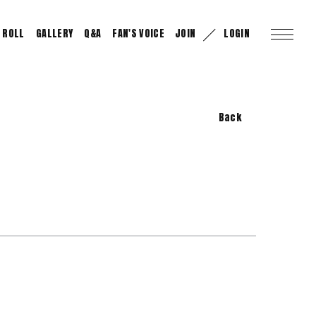
 ROLL
GALLERY
Q&A
FAN'S VOICE
JOIN
LOGIN
Back